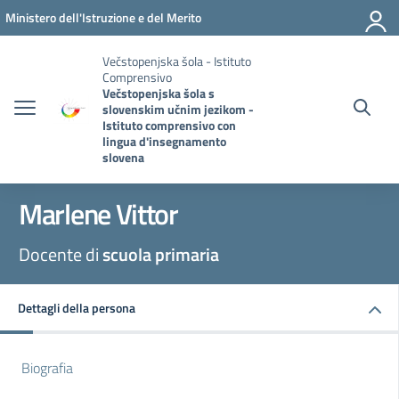
Vai ai contenuti
Vai al menu di navigazione
Vai al footer
Ministero dell'Istruzione e del Merito
Večstopenjska šola - Istituto
Comprensivo
Večstopenjska šola s
slovenskim učnim jezikom -
Istituto comprensivo con
lingua d'insegnamento
slovena
Marlene Vittor
Docente di
scuola primaria
Dettagli della persona
Biografia