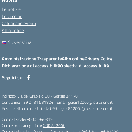
Novità
Le notizie
Le circolari
Calendario eventi
Albo online
Slovenščina
Amministrazione Trasparente
Albo online
Privacy Policy
Dichiarazione di accessibilità
Obiettivi di accessibilità
Seguici su:
Indirizzo:
Via dei Grabizio, 38 - Gorizia 34170
Centralino:
+39 0481 531824
Email:
goic81200c@istruzione.it
Posta elettronica certificata (PEC):
goic81200c@pec.istruzione.it
Codice fiscale: 80005940319
Codice meccanografico:
GOIC81200C
Codice Indice delle Pubbliche Amministrazioni (IPA): istsc_goic81200c