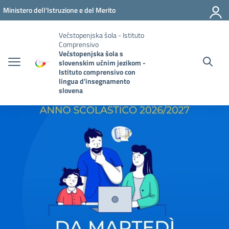
Vai ai contenuti
Vai al menu di navigazione
Vai al footer
Ministero dell'Istruzione e del Merito
Večstopenjska šola - Istituto
Comprensivo
Večstopenjska šola s
slovenskim učnim jezikom -
Istituto comprensivo con
lingua d'insegnamento
slovena