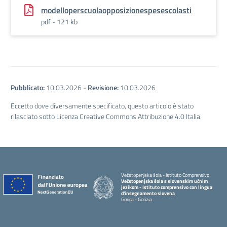
modelloperscuolaopposizionespesescolasti
pdf - 121 kb
Pubblicato:
10.03.2026
-
Revisione:
10.03.2026
Eccetto dove diversamente specificato, questo articolo è stato
rilasciato sotto Licenza Creative Commons Attribuzione 4.0 Italia.
Večstopenjska šola - Istituto Comprensivo
Večstopenjska šola s slovenskim učnim
jezikom - Istituto comprensivo con lingua
d'insegnamento slovena
Gorica - Gorizia