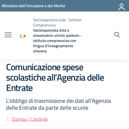
Vai ai contenuti
Vai al menu di navigazione
Vai al footer
Ministero dell'Istruzione e del Merito
Večstopenjska šola - Istituto
Comprensivo
Večstopenjska šola s
slovenskim učnim jezikom -
Istituto comprensivo con
lingua d'insegnamento
slovena
Comunicazione spese
scolastiche all’Agenzia delle
Entrate
L’obbligo di trasmissione dei dati all’Agenzia
delle Entrate da parte delle scuole
Stampa / Condividi