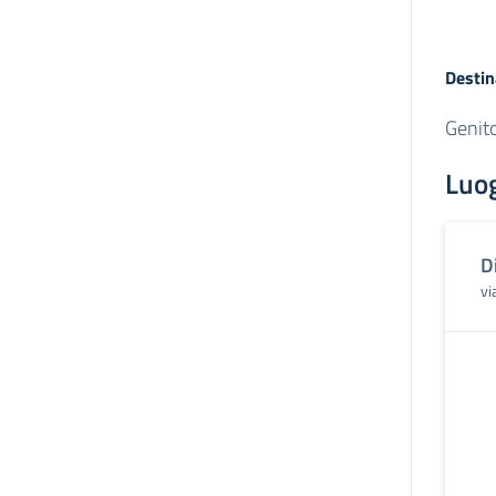
Destin
Genito
Luo
D
vi