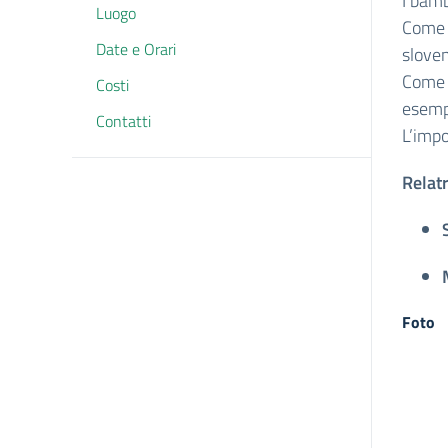
I bamb
Luogo
Come p
Date e Orari
slove
Come 
Costi
esempi
Contatti
L’impo
Relatr
Foto