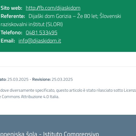
Sito web:
http://fb.com/dijaskidom
Referente:
Dijaški dom Gorizia – Že 80 let; Šlovenski
raziskovalni inštitut (SLORI)
Telefono:
0481 533495
Email:
info@dijaskidom.it
ato:
25.03.2025
-
Revisione:
25.03.2025
dove diversamente specificato, questo articolo è stato rilasciato sotto Licenz
e Commons Attribuzione 4.0 Italia.
openjska šola - Istituto Comprensivo