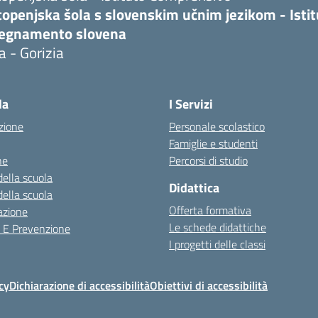
topenjska šola s slovenskim učnim jezikom - Isti
segnamento slovena
a - Gorizia
la
I Servizi
zione
Personale scolastico
Famiglie e studenti
ne
Percorsi di studio
della scuola
Didattica
della scuola
Offerta formativa
azione
Le schede didattiche
a E Prevenzione
I progetti delle classi
cy
Dichiarazione di accessibilità
Obiettivi di accessibilità