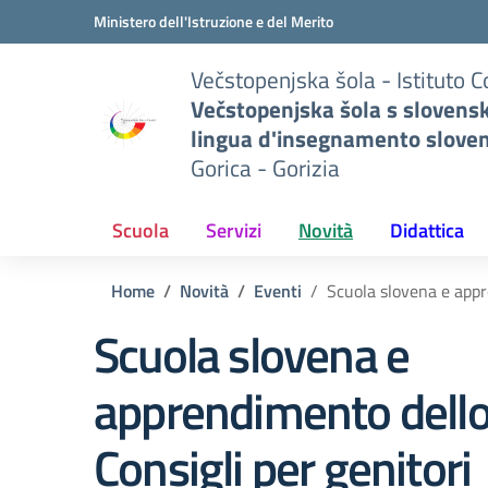
Vai ai contenuti
Vai al menu di navigazione
Vai al footer
Ministero dell'Istruzione e del Merito
Večstopenjska šola - Istituto 
Večstopenjska šola s slovens
lingua d'insegnamento slove
Gorica - Gorizia
Scuola
Servizi
Novità
Didattica
Home
Novità
Eventi
Scuola slovena e appr
Scuola slovena e
apprendimento dello
Consigli per genitori