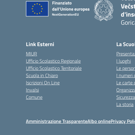
Večs
d'in
Goric
Link Esterni
La Scuo
MIUR
Presenta
Ufficio Scolastico Regionale
I luoghi
Ufficio Scolastico Territoriale
Le perso
Scuola in Chiaro
I numeri 
Iscrizioni On Line
Le carte 
Invalsi
Organizz
Comune
Sicurezz
La storia
Amministrazione Trasparente
Albo online
Privacy Poli