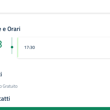
 e Orari
3
17:30
i
o Gratuito
atti