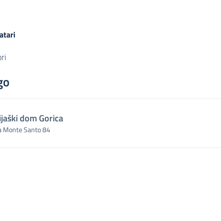
atari
ri
go
ijaški dom Gorica
a Monte Santo 84