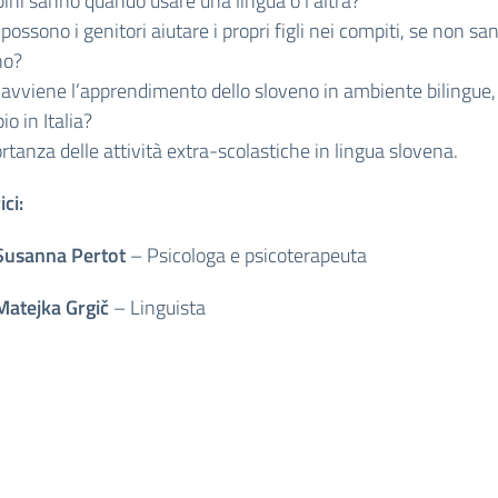
ini sanno quando usare una lingua o l’altra?
ossono i genitori aiutare i propri figli nei compiti, se non sa
no?
avviene l’apprendimento dello sloveno in ambiente bilingue,
o in Italia?
rtanza delle attività extra-scolastiche in lingua slovena.
ici:
Susanna Pertot
– Psicologa e psicoterapeuta
Matejka Grgič
– Linguista