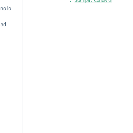
Stampa / Condividi
nno lo
 ad