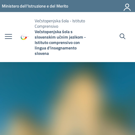
Vai ai contenuti
Vai al menu di navigazione
Vai al footer
Ministero dell'Istruzione e del Merito
Večstopenjska šola - Istituto
Comprensivo
Večstopenjska šola s
slovenskim učnim jezikom -
Istituto comprensivo con
lingua d'insegnamento
slovena