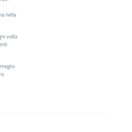
na nella
ni volta
enti
 meglio
ro