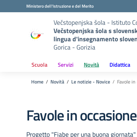
Vai ai contenuti
Vai al menu di navigazione
Vai al footer
Ministero dell'Istruzione e del Merito
Večstopenjska šola - Istituto 
Večstopenjska šola s slovens
lingua d'insegnamento slove
Gorica - Gorizia
Scuola
Servizi
Novità
Didattica
Home
Novità
Le notizie - Novice
Favole in
Favole in occasione
Progetto "Fiabe per una buona giornata" al