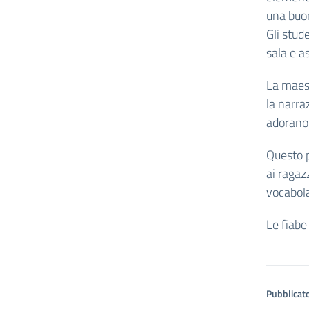
una buon
Gli stud
sala e a
La maest
la narra
adorano 
Questo p
ai ragazz
vocabola
Le fiabe
Pubblicato