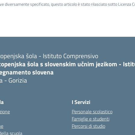
ve diversamente specificato, questo articolo è stato rilasciato sotto Licenza 
openjska šola - Istituto Comprensivo
topenjska šola s slovenskim učnim jezikom - Isti
segnamento slovena
a - Gorizia
la
I Servizi
zione
Personale scolastico
Famiglie e studenti
ne
Percorsi di studio
della scuola