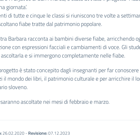
a giornata’.
enti di tutte e cinque le classi si riuniscono tre volte a settima
scoltano fiabe tratte dal patrimonio popolare.
ra Barbara racconta ai bambini diverse fiabe, arricchendo og
zione con espressioni facciali e cambiamenti di voce. Gli stud
ascoltarla e si immergono completamente nelle fiabe.
rogetto è stato concepito dagli insegnanti per far conoscere
i il mondo dei libri, il patrimonio culturale e per arricchire il lo
rio sloveno.
 saranno ascoltate nei mesi di febbraio e marzo.
:
26.02.2020
-
Revisione:
07.12.2023