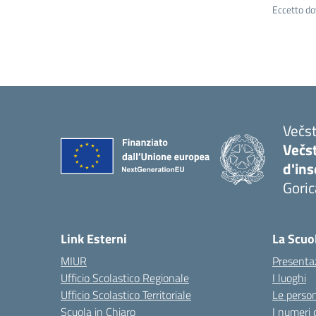
Eccetto do
Večst
Večs
d'in
Goric
Link Esterni
La Scuo
MIUR
Presenta
Ufficio Scolastico Regionale
I luoghi
Ufficio Scolastico Territoriale
Le perso
Scuola in Chiaro
I numeri 