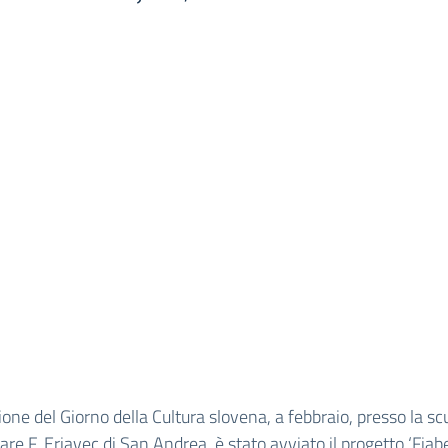
ione del Giorno della Cultura slovena, a febbraio, presso la sc
re F. Erjavec di San Andrea, è stato avviato il progetto ‘Fiab