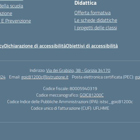
Didattica
della scuola
Offerta formativa
azione
Le schede didattiche
a E Prevenzione
I progetti delle classi
cy
Dichiarazione di accessibilità
Obiettivi di accessibilità
Indirizzo:
Via dei Grabizio, 38 - Gorizia 34170
824
Email:
goic81200c@istruzione.it
Posta elettronica certificata (PEC):
go
Codice fiscale: 80005940319
Codice meccanografico:
GOIC81200C
Codice Indice delle Pubbliche Amministrazioni (IPA): istsc_goic81200c
Codice unico di fatturazione (CUF): UFLHME