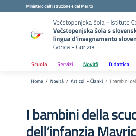
Vai ai contenuti
Vai al menu di navigazione
Vai al footer
Ministero dell'Istruzione e del Merito
Večstopenjska šola - Istituto 
Večstopenjska šola s slovens
lingua d'insegnamento slove
Gorica - Gorizia
Scuola
Servizi
Novità
Didattica
Home
Novità
Articoli - Članki
I bambini de
I bambini della scu
dell’infanzia Mavri