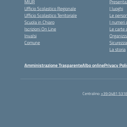
MIUR
Presenta
Ufficio Scolastico Regionale
I luoghi
Ufficio Scolastico Territoriale
Le perso
Scuola in Chiaro
I numeri 
Iscrizioni On Line
Le carte 
Invalsi
Organizz
Comune
Sicurezz
La storia
Amministrazione Trasparente
Albo online
Privacy Poli
Centralino:
+39 0481 531