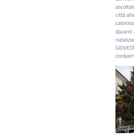
ascoltato
città all
caloroso
davanti 
natalizi
GIOVEDÌ 
cordialm