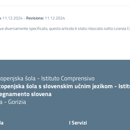
:
11.12.2024
-
Revisione:
11.12.2024
ve diversamente specificato, questo articolo è stato rilasciato sotto Licenza 
openjska šola - Istituto Comprensivo
topenjska šola s slovenskim učnim jezikom - Isti
segnamento slovena
a - Gorizia
la
I Servizi