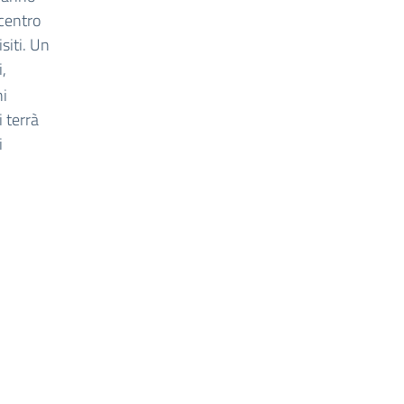
 centro
isiti. Un
i,
ni
i terrà
i