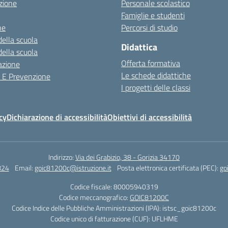
zione
Personale scolastico
Famiglie e studenti
ne
Percorsi di studio
della scuola
Didattica
della scuola
Offerta formativa
azione
Le schede didattiche
a E Prevenzione
I progetti delle classi
cy
Dichiarazione di accessibilità
Obiettivi di accessibilità
Indirizzo:
Via dei Grabizio, 38 - Gorizia 34170
824
Email:
goic81200c@istruzione.it
Posta elettronica certificata (PEC):
go
Codice fiscale: 80005940319
Codice meccanografico:
GOIC81200C
Codice Indice delle Pubbliche Amministrazioni (IPA): istsc_goic81200c
Codice unico di fatturazione (CUF): UFLHME