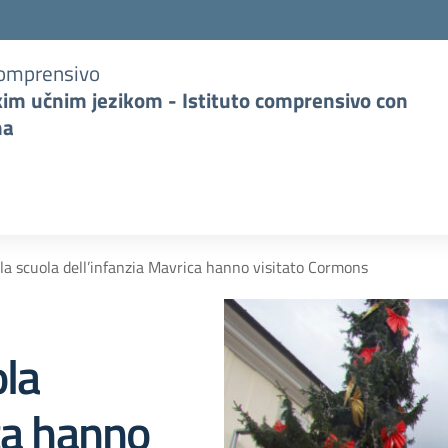
Comprensivo
kim učnim jezikom - Istituto comprensivo con
na
lla scuola dell’infanzia Mavrica hanno visitato Cormons
ola
ca hanno