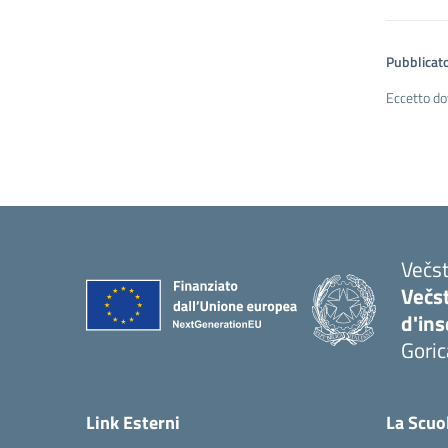
Pubblicato
Eccetto do
Večst
Večs
d'in
Goric
Link Esterni
La Scuo