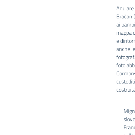
Anulare 
Bračan (
ai bambi
mappa da
e dintor
anche le
fotograf
foto abb
Cormons 
custodit
costruit
Migno
slove
Fran