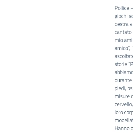
Pollice 
giochi s
destra v
cantato 
mio amico
amico”, 
ascoltato
storie “
abbiamo
durante 
piedi, os
misure de
cervello
loro cor
modellat
Hanno di