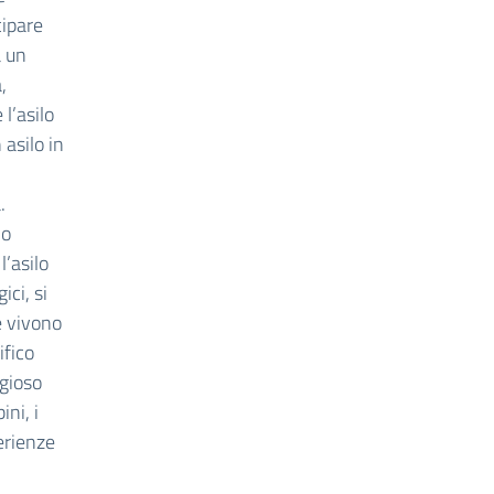
cipare
a un
,
l’asilo
 asilo in
.
lo
’asilo
ci, si
e vivono
ifico
igioso
ini, i
erienze