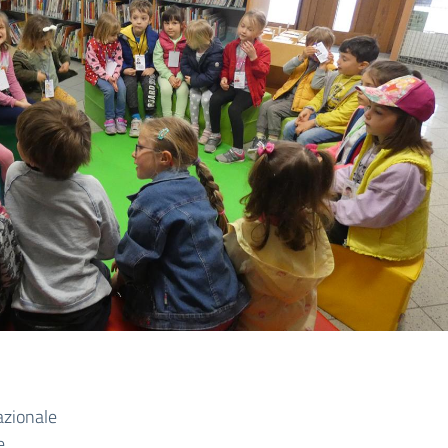
azionale
e