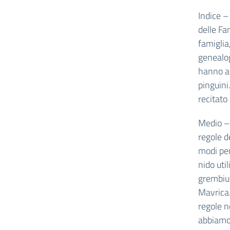
Indice –
delle Fa
famiglia
genealog
hanno as
pinguini
recitato
Medio – 
regole de
modi per
nido uti
grembiul
Mavrica.
regole n
abbiamo 