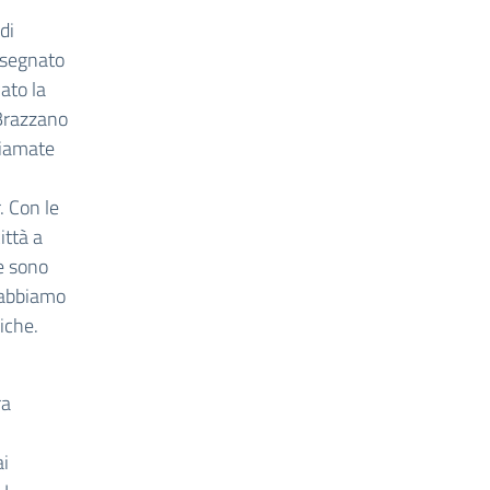
di
nsegnato
ato la
 Brazzano
hiamate
. Con le
ittà a
e sono
l’abbiamo
iche.
ra
ai