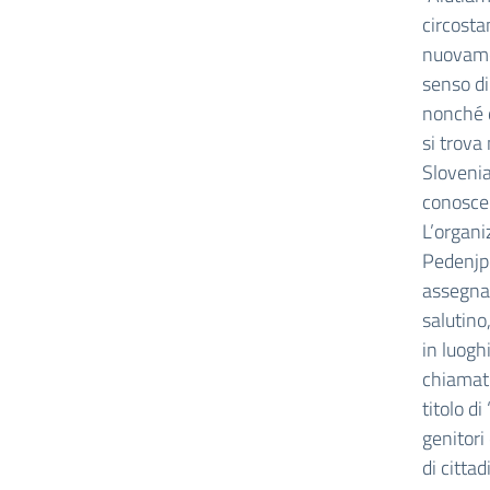
circosta
nuovamen
senso di
nonché d
si trova
Slovenia
conoscen
L’organi
Pedenjpe
assegnat
salutino
in luogh
chiamato 
titolo di
genitori
di citta