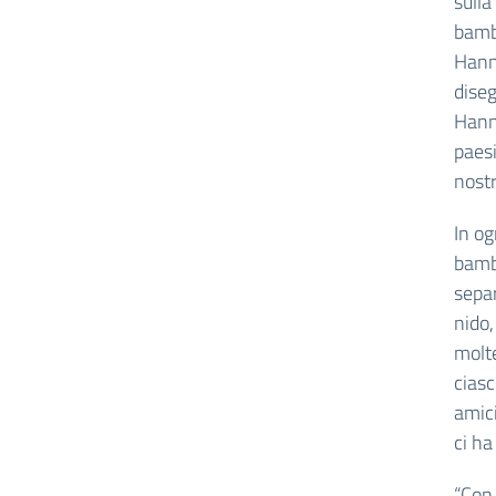
sulla
bambi
Hanno
diseg
Hanno
paesi
nostr
In og
bamb
separ
nido,
molte
ciasc
amici
ci h
“Con 