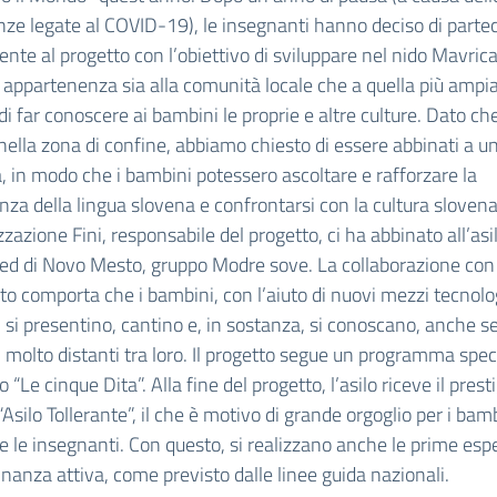
nze legate al COVID-19), le insegnanti hanno deciso di parte
te al progetto con l’obiettivo di sviluppare nel nido Mavric
 appartenenza sia alla comunità locale che a quella più ampia
i far conoscere ai bambini le proprie e altre culture. Dato che 
 nella zona di confine, abbiamo chiesto di essere abbinati a un
, in modo che i bambini potessero ascoltare e rafforzare la
za della lingua slovena e confrontarsi con la cultura slovena
zzazione Fini, responsabile del progetto, ci ha abbinato all’asi
d di Novo Mesto, gruppo Modre sove. La collaborazione con l
o comporta che i bambini, con l’aiuto di nuovi mezzi tecnologi
, si presentino, cantino e, in sostanza, si conoscano, anche s
i molto distanti tra loro. Il progetto segue un programma spec
“Le cinque Dita”. Alla fine del progetto, l’asilo riceve il prest
 “Asilo Tollerante”, il che è motivo di grande orgoglio per i bamb
 e le insegnanti. Con questo, si realizzano anche le prime esp
dinanza attiva, come previsto dalle linee guida nazionali.