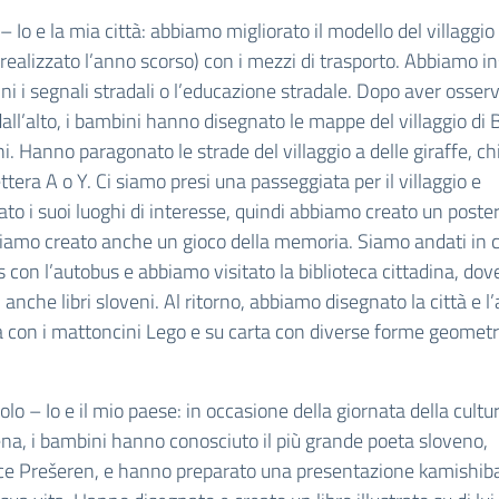
– Io e la mia città: abbiamo migliorato il modello del villaggio 
realizzato l’anno scorso) con i mezzi di trasporto. Abbiamo i
ni i segnali stradali o l’educazione stradale. Dopo aver osserv
ll’alto, i bambini hanno disegnato le mappe del villaggio di
ni. Hanno paragonato le strade del villaggio a delle giraffe, c
ttera A o Y. Ci siamo presi una passeggiata per il villaggio e
ato i suoi luoghi di interesse, quindi abbiamo creato un poster
iamo creato anche un gioco della memoria. Siamo andati in c
con l’autobus e abbiamo visitato la biblioteca cittadina, dov
i anche libri sloveni. Al ritorno, abbiamo disegnato la città e 
a con i mattoncini Lego e su carta con diverse forme geometr
lo – Io e il mio paese: in occasione della giornata della cultu
na, i bambini hanno conosciuto il più grande poeta sloveno,
ce Prešeren, e hanno preparato una presentazione kamishib