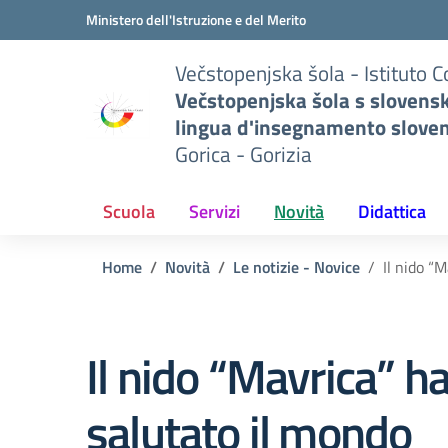
Vai ai contenuti
Vai al menu di navigazione
Vai al footer
Ministero dell'Istruzione e del Merito
Večstopenjska šola - Istituto 
Večstopenjska šola s slovens
lingua d'insegnamento slove
Gorica - Gorizia
Scuola
Servizi
Novità
Didattica
Home
Novità
Le notizie - Novice
Il nido “
Il nido “Mavrica” h
salutato il mondo