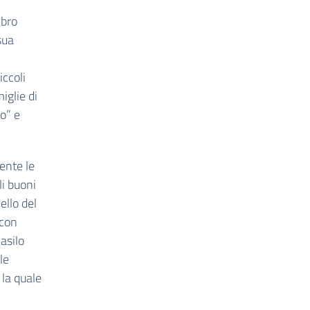
ibro
sua
iccoli
iglie di
o” e
ente le
li buoni
llo del
 con
’asilo
le
 la quale