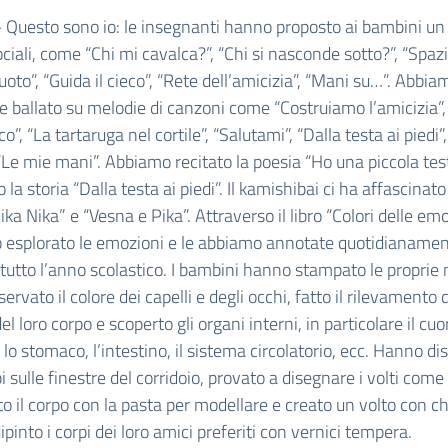
– Questo sono io: le insegnanti hanno proposto ai bambini un
ociali, come “Chi mi cavalca?”, “Chi si nasconde sotto?”, “Spaz
uoto”, “Guida il cieco”, “Rete dell’amicizia”, “Mani su…”. Abbia
e ballato su melodie di canzoni come “Costruiamo l’amicizia”, “
”, “La tartaruga nel cortile”, “Salutami”, “Dalla testa ai piedi”,
“Le mie mani”. Abbiamo recitato la poesia “Ho una piccola tes
 la storia “Dalla testa ai piedi”. Il kamishibai ci ha affascinato
Pika Nika” e “Vesna e Pika”. Attraverso il libro “Colori delle em
 esplorato le emozioni e le abbiamo annotate quotidianame
tutto l’anno scolastico. I bambini hanno stampato le proprie
servato il colore dei capelli e degli occhi, fatto il rilevamento 
l loro corpo e scoperto gli organi interni, in particolare il cuor
, lo stomaco, l’intestino, il sistema circolatorio, ecc. Hanno di
pi sulle finestre del corridoio, provato a disegnare i volti come
o il corpo con la pasta per modellare e creato un volto con ch
pinto i corpi dei loro amici preferiti con vernici tempera.