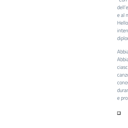
dell’
e al 
Hello
inter
diplo
Abbia
Abbia
cias
canzo
conos
duran
e pr