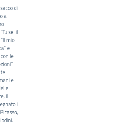
 sacco di
io a
mo
Tu sei il
 “Il mio
ta” e
 con le
ozioni”
nte
 mani e
delle
e, il
segnato i
 Picasso,
iodini.