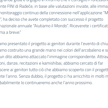
ente FINI di Radeče, in base alle valutazioni inviate, alle imma
monitoraggio continuo della connessione nell’applicazione “
”, ha deciso che avete completato con successo il progetto
nazionale annuale “Aiutiamo il Mondo”. Riceverete i certificati 
ma a breve.”
mo presentato il progetto ai genitori durante l’evento di chiu
mo costruito una grande mano nei colori dell’arcobaleno e s
cun dito abbiamo attaccato l’immagine corrispondente. Attra
ni, danze, recitazioni e kamishibai, abbiamo cercato di far
cere ai genitori tutto ciò che abbiamo scoperto con il proget
te l’anno. Senza dubbio, il progetto ci ha arricchito in molti 
obabilmente lo continueremo anche l’anno prossimo.