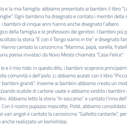
 Io e la mia famiglia: abbiamo presentato ai bambini il libro “L
miglie”. Ogni bambino ha disegnato e contato i membri della 
, i bambini di cinque anni hanno anche disegnato l’albero
ico della famiglia e le professioni dei genitori. I bambini più p
coltato la storia “E con il Tango siamo in tre” e disegnato fam
. Hanno cantato la canzoncina “Mamma, papà, sorella, fratell
 una poesia inviataci da Novo Mesto chiamata “Casa Felice”.
Io e il mio nido: in questo dito, i bambini scoprono principalm
lla comunità o dell’asilo. Li abbiamo aiutati con il libro “Picco
 bambini grandi”. Insieme ai bambini abbiamo creato un mode
lizzando scatole di cartone usate e abbiamo vestito i bambini
ini. Abbiamo letto la storia “In soccorso” e cantato l’inno dell
 Con il nostro pupazzo mascotte, Poldi, abbiamo consolidato 
ei vari angoli e cantato la canzoncina “Galletto cantante”, per
anche realizzato un kamishibai.