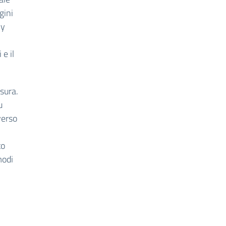
gini
My
e il
sura.
u
verso
to
modi