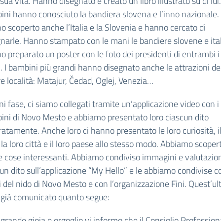
 sua vita. Hanno disegnato e creato un libro illustrato su di lui.
ni hanno conosciuto la bandiera slovena e l’inno nazionale.
 scoperto anche l’Italia e la Slovenia e hanno cercato di
narle. Hanno stampato con le mani le bandiere slovene e ita
 preparato un poster con le foto dei presidenti di entrambi i
. I bambini più grandi hanno disegnato anche le attrazioni de
e località: Matajur, Čedad, Oglej, Venezia…
ni fase, ci siamo collegati tramite un’applicazione video con i
ini di Novo Mesto e abbiamo presentato loro ciascun dito
atamente. Anche loro ci hanno presentato le loro curiosità, il
 la loro città e il loro paese allo stesso modo. Abbiamo scoper
 cose interessanti. Abbiamo condiviso immagini e valutazion
un dito sull’applicazione “My Hello” e le abbiamo condivise co
 del nido di Novo Mesto e con l’organizzazione Fini. Quest’ul
a già comunicato quanto segue:
grande gioia e orgoglio vi informo che il Consiglio Profession