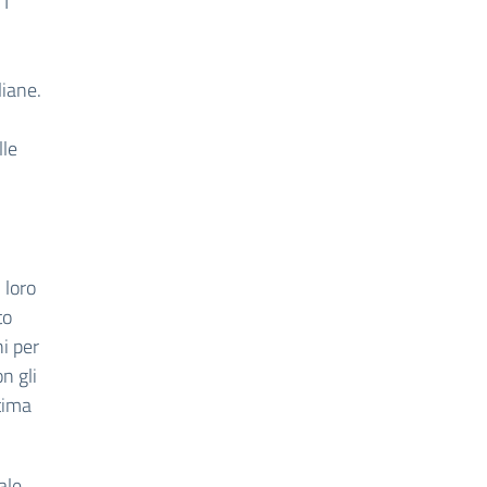
 I
liane.
lle
 loro
to
i per
n gli
tima
ale