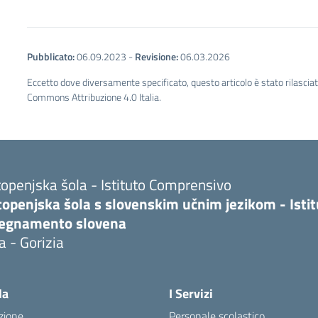
Pubblicato:
06.09.2023
-
Revisione:
06.03.2026
Eccetto dove diversamente specificato, questo articolo è stato rilascia
Commons Attribuzione 4.0 Italia.
openjska šola - Istituto Comprensivo
topenjska šola s slovenskim učnim jezikom - Isti
segnamento slovena
a - Gorizia
la
I Servizi
zione
Personale scolastico