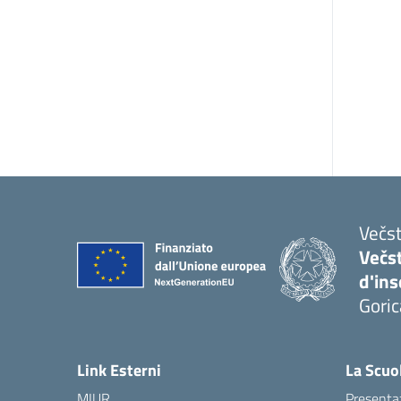
Večst
Večs
d'in
Goric
Link Esterni
La Scuo
MIUR
Presenta