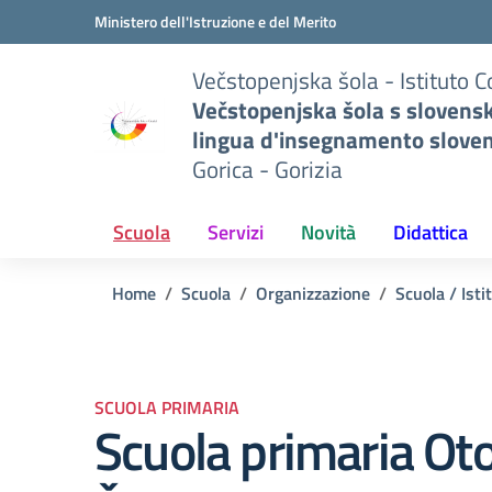
Vai ai contenuti
Vai al menu di navigazione
Vai al footer
Ministero dell'Istruzione e del Merito
Večstopenjska šola - Istituto 
Večstopenjska šola s slovens
lingua d'insegnamento slove
Gorica - Gorizia
Scuola
Servizi
Novità
Didattica
Home
Scuola
Organizzazione
Scuola / Isti
SCUOLA PRIMARIA
Scuola primaria Ot