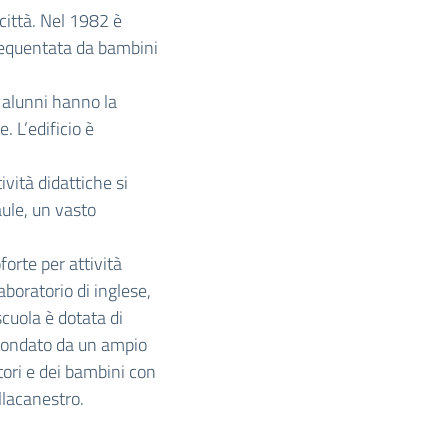
 città. Nel 1982 è
frequentata da bambini
i alunni hanno la
. L’edificio è
vità didattiche si
aule, un vasto
forte per attività
aboratorio di inglese,
scuola è dotata di
ircondato da un ampio
itori e dei bambini con
llacanestro.