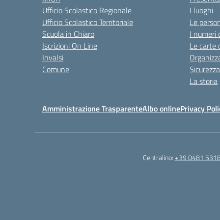
Ufficio Scolastico Regionale
I luoghi
Ufficio Scolastico Territoriale
Le perso
Scuola in Chiaro
I numeri 
Iscrizioni On Line
Le carte 
Invalsi
Organizz
Comune
Sicurezz
La storia
Amministrazione Trasparente
Albo online
Privacy Poli
Centralino:
+39 0481 531