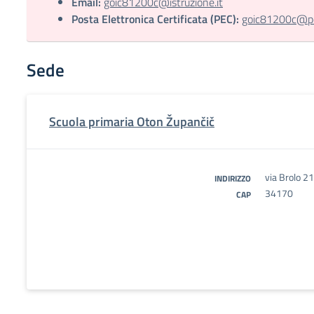
Email:
goic81200c@istruzione.it
Posta Elettronica Certificata (PEC):
goic81200c@pec
Sede
Scuola primaria Oton Župančič
via Brolo 2
INDIRIZZO
34170
CAP