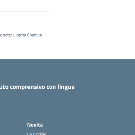
to sotto Licenza Creative
tuto comprensivo con lingua
Novità
Le notizie