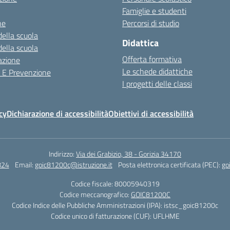
Famiglie e studenti
ne
Percorsi di studio
della scuola
Didattica
della scuola
Offerta formativa
azione
Le schede didattiche
a E Prevenzione
I progetti delle classi
cy
Dichiarazione di accessibilità
Obiettivi di accessibilità
Indirizzo:
Via dei Grabizio, 38 - Gorizia 34170
824
Email:
goic81200c@istruzione.it
Posta elettronica certificata (PEC):
go
Codice fiscale: 80005940319
Codice meccanografico:
GOIC81200C
Codice Indice delle Pubbliche Amministrazioni (IPA): istsc_goic81200c
Codice unico di fatturazione (CUF): UFLHME