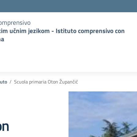
Comprensivo
kim učnim jezikom - Istituto comprensivo con
na
tuto
Scuola primaria Oton Župančič
on