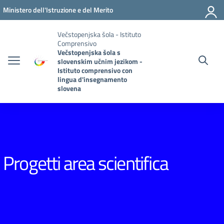
Vai ai contenuti
Vai al menu di navigazione
Vai al footer
Ministero dell'Istruzione e del Merito
Večstopenjska šola - Istituto
Comprensivo
Večstopenjska šola s
slovenskim učnim jezikom -
Istituto comprensivo con
lingua d'insegnamento
slovena
Progetti area scientifica