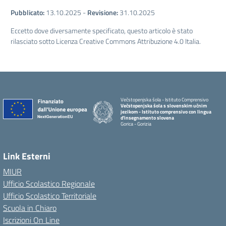
Pubblicato:
13.10.2025
-
Revisione:
31.10.2025
Eccetto dove diversamente specificato, questo articolo è stato
rilasciato sotto Licenza Creative Commons Attribuzione 4.0 Italia.
Večstopenjska šola - Istituto Comprensivo
Večstopenjska šola s slovenskim učnim
jezikom - Istituto comprensivo con lingua
d'insegnamento slovena
Gorica - Gorizia
Link Esterni
MIUR
Ufficio Scolastico Regionale
Ufficio Scolastico Territoriale
Scuola in Chiaro
Iscrizioni On Line