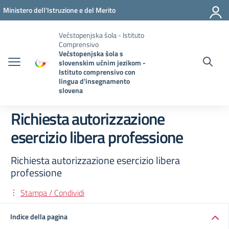
Vai ai contenuti
Vai al menu di navigazione
Vai al footer
Ministero dell'Istruzione e del Merito
Večstopenjska šola - Istituto
Comprensivo
Večstopenjska šola s
slovenskim učnim jezikom -
Istituto comprensivo con
lingua d'insegnamento
slovena
Richiesta autorizzazione
esercizio libera professione
Richiesta autorizzazione esercizio libera
professione
Stampa / Condividi
Indice della pagina