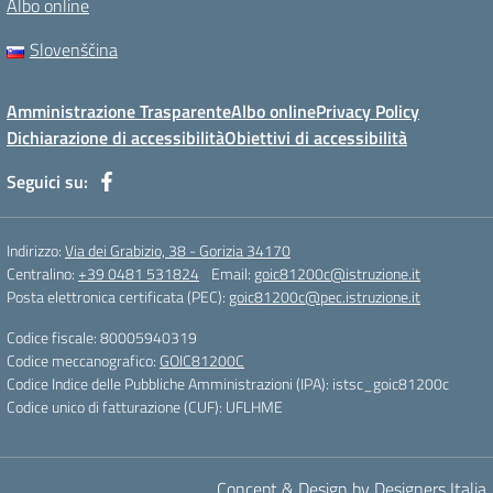
Albo online
Slovenščina
Amministrazione Trasparente
Albo online
Privacy Policy
Dichiarazione di accessibilità
Obiettivi di accessibilità
Seguici su:
Indirizzo:
Via dei Grabizio, 38 - Gorizia 34170
Centralino:
+39 0481 531824
Email:
goic81200c@istruzione.it
Posta elettronica certificata (PEC):
goic81200c@pec.istruzione.it
Codice fiscale: 80005940319
Codice meccanografico:
GOIC81200C
Codice Indice delle Pubbliche Amministrazioni (IPA): istsc_goic81200c
Codice unico di fatturazione (CUF): UFLHME
Concept & Design by Designers Italia