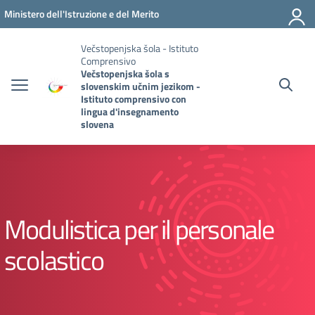
Vai ai contenuti
Vai al menu di navigazione
Vai al footer
Ministero dell'Istruzione e del Merito
Večstopenjska šola - Istituto
Comprensivo
Večstopenjska šola s
slovenskim učnim jezikom -
Istituto comprensivo con
lingua d'insegnamento
slovena
Modulistica per il personale
scolastico