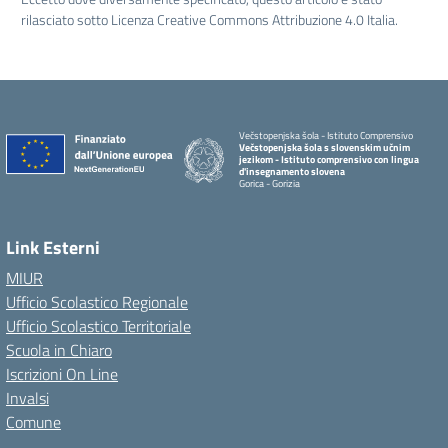
rilasciato sotto Licenza Creative Commons Attribuzione 4.0 Italia.
Večstopenjska šola - Istituto Comprensivo
Večstopenjska šola s slovenskim učnim
jezikom - Istituto comprensivo con lingua
d'insegnamento slovena
Gorica - Gorizia
Link Esterni
MIUR
Ufficio Scolastico Regionale
Ufficio Scolastico Territoriale
Scuola in Chiaro
Iscrizioni On Line
Invalsi
Comune