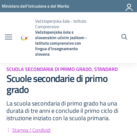
Vai ai contenuti
Vai al menu di navigazione
Vai al footer
Ministero dell'Istruzione e del Merito
Večstopenjska šola - Istituto
Comprensivo
Večstopenjska šola s
slovenskim učnim jezikom -
Istituto comprensivo con
lingua d'insegnamento
slovena
SCUOLA SECONDARIA DI PRIMO GRADO, STANDARD
Scuole secondarie di primo
grado
La scuola secondaria di primo grado ha una
durata di tre anni e conclude il primo ciclo di
istruzione iniziato con la scuola primaria.
Stampa / Condividi