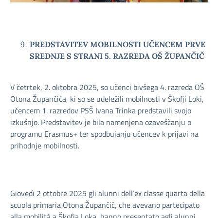
PREDSTAVITEV MOBILNOSTI UČENCEM PRVE
SREDNJE S STRANI 5. RAZREDA OŠ ŽUPANČIČ
V četrtek, 2. oktobra 2025, so učenci bivšega 4. razreda OŠ
Otona Župančiča, ki so se udeležili mobilnosti v Škofji Loki,
učencem 1. razredov PSŠ Ivana Trinka predstavili svojo
izkušnjo. Predstavitev je bila namenjena ozaveščanju o
programu Erasmus+ ter spodbujanju učencev k prijavi na
prihodnje mobilnosti.
Giovedì 2 ottobre 2025 gli alunni dell’ex classe quarta della
scuola primaria Otona Župančič, che avevano partecipato
alla mobilità a Škofja Loka, hanno presentato agli alunni