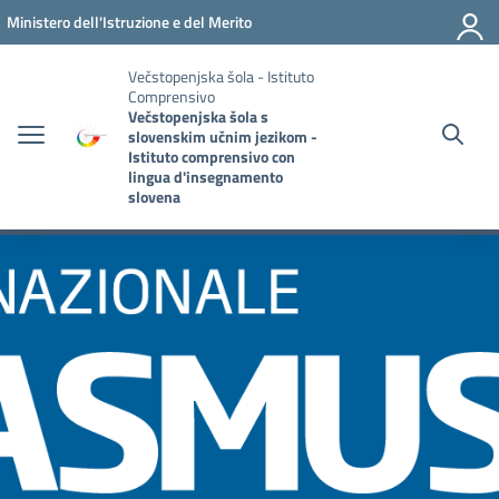
Vai ai contenuti
Vai al menu di navigazione
Vai al footer
Ministero dell'Istruzione e del Merito
Večstopenjska šola - Istituto
Comprensivo
Večstopenjska šola s
slovenskim učnim jezikom -
Istituto comprensivo con
lingua d'insegnamento
slovena