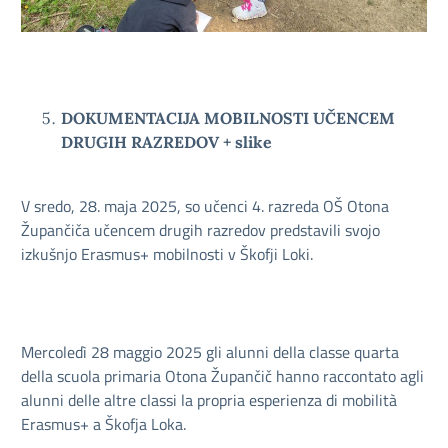
DOKUMENTACIJA MOBILNOSTI UČENCEM
DRUGIH RAZREDOV + slike
V sredo, 28. maja 2025, so učenci 4. razreda OŠ Otona
Župančiča učencem drugih razredov predstavili svojo
izkušnjo Erasmus+ mobilnosti v Škofji Loki.
Mercoledì 28 maggio 2025 gli alunni della classe quarta
della scuola primaria Otona Župančič hanno raccontato agli
alunni delle altre classi la propria esperienza di mobilità
Erasmus+ a Škofja Loka.