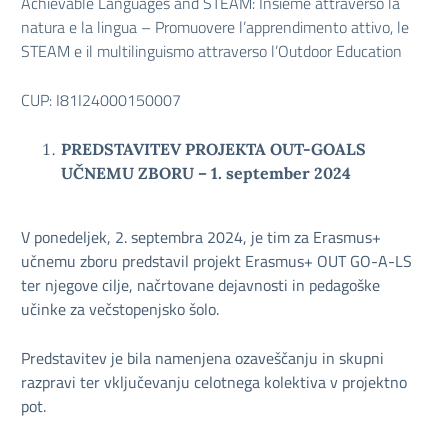
Achievable Languages and STEAM: Insieme attraverso la
natura e la lingua – Promuovere l’apprendimento attivo, le
STEAM e il multilinguismo attraverso l’Outdoor Education
CUP: I81I24000150007
PREDSTAVITEV PROJEKTA OUT-GOALS
UČNEMU ZBORU – 1. september 2024
V ponedeljek, 2. septembra 2024, je tim za Erasmus+
učnemu zboru predstavil projekt Erasmus+ OUT GO-A-LS
ter njegove cilje, načrtovane dejavnosti in pedagoške
učinke za večstopenjsko šolo.
Predstavitev je bila namenjena ozaveščanju in skupni
razpravi ter vključevanju celotnega kolektiva v projektno
pot.