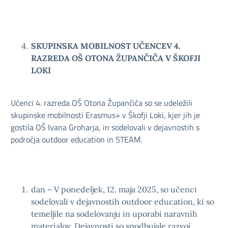
SKUPINSKA MOBILNOST UČENCEV 4.
RAZREDA OŠ OTONA ŽUPANČIČA V ŠKOFJI
LOKI
Učenci 4. razreda OŠ Otona Župančiča so se udeležili
skupinske mobilnosti Erasmus+ v Škofji Loki, kjer jih je
gostila OŠ Ivana Groharja, in sodelovali v dejavnostih s
področja outdoor education in STEAM.
dan – V ponedeljek, 12. maja 2025, so učenci
sodelovali v dejavnostih outdoor education, ki so
temeljile na sodelovanju in uporabi naravnih
materialov. Dejavnosti so spodbujale razvoj