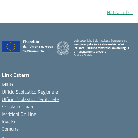
Natisni / Deli
Večstopenjska šola - Istituto Comprensivo
Večstopenjska šola s slovenskim učnim
jezikom - Istituto comprensivo con lingua
d'insegnamento slovena
Gorica - Gorizia
Link Esterni
MIUR
Ufficio Scolastico Regionale
Ufficio Scolastico Territoriale
Scuola in Chiaro
Iscrizioni On Line
Invalsi
Comune