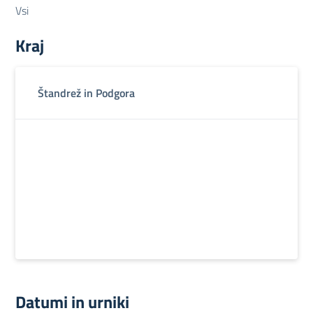
Vsi
Kraj
Štandrež in Podgora
Datumi in urniki