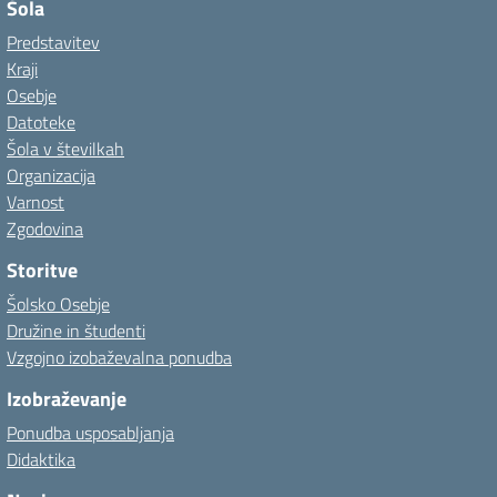
Šola
Predstavitev
Kraji
Osebje
Datoteke
Šola v številkah
Organizacija
Varnost
Zgodovina
Storitve
Šolsko Osebje
Družine in študenti
Vzgojno izobaževalna ponudba
Izobraževanje
Ponudba usposabljanja
Didaktika