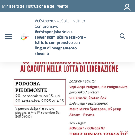
Pojdi na vsebino
Vai al menu di navigazione
Vai al footer
Ministero dell'Istruzione e del Merito
Večstopenjska šola - Istituto
Comprensivo
Večstopenjska šola s
slovenskim učnim jezikom -
Istituto comprensivo con
lingua d'insegnamento
slovena