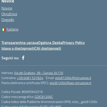
Novice
Novice
Okrožnice
Dogodki
Italiano
Transparentna uprava
Ogalsna Deska
Privacy Policy
Izjava o dostopnosti
Cilji dostopnosti
Seguici su:
Indirizzo:
Via dei Grabizio, 38 - Gorizia 34170
Centralino:
+39 0481 531824
Email:
goic81200c@istruzione.it
Posta elettronica certificata (PEC):
goic81200c@pec.istruzione.it
Codice fiscale: 80005940319
Codice meccanografico:
GOIC81200C
Codice Indice delle Pubbliche Amministrazioni (IPA): istsc_goic81200c
Codice unico di fatturazione (CUF): UFLHME