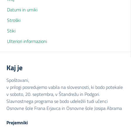
Datumi in urniki
Stroški
Stiki
Ulteriori informazioni
Kaj je
Spoštovani,
v prilogi posredujemo vabila na slovesnosti, ki bodo potekale
v soboto, 20. septembra, v Štandrežu in Podgori.
Slavnostnega programa se bodo udeležili tudi učenci
Osnovne šole Frana Erjavca in Osnovne šole Josipa Abrama
Prejemniki