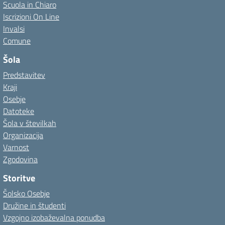
Scuola in Chiaro
Iscrizioni On Line
Invalsi
Comune
Šola
Predstavitev
Kraji
Osebje
Datoteke
Šola v številkah
Organizacija
Varnost
Zgodovina
Storitve
Šolsko Osebje
Družine in študenti
Vzgojno izobaževalna ponudba