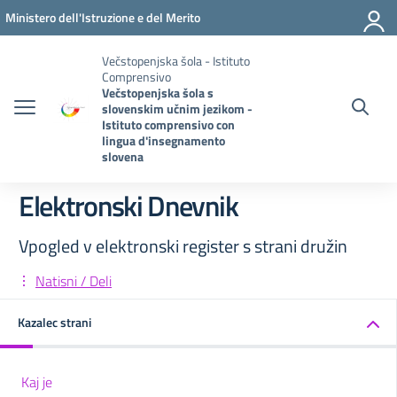
Pojdi na vsebino
Vai al menu di navigazione
Vai al footer
Ministero dell'Istruzione e del Merito
Večstopenjska šola - Istituto
Comprensivo
Večstopenjska šola s
slovenskim učnim jezikom -
Istituto comprensivo con
lingua d'insegnamento
slovena
Elektronski Dnevnik
Vpogled v elektronski register s strani družin
Natisni / Deli
Kazalec strani
Kaj je