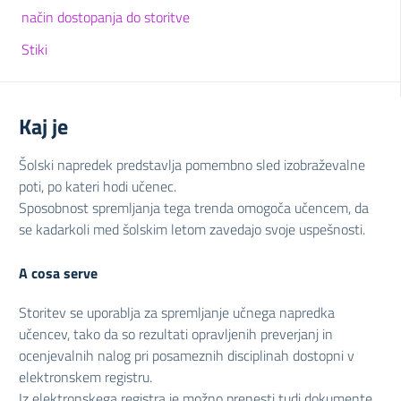
način dostopanja do storitve
Stiki
Kaj je
Šolski napredek predstavlja pomembno sled izobraževalne
poti, po kateri hodi učenec.
Sposobnost spremljanja tega trenda omogoča učencem, da
se kadarkoli med šolskim letom zavedajo svoje uspešnosti.
A cosa serve
Storitev se uporablja za spremljanje učnega napredka
učencev, tako da so rezultati opravljenih preverjanj in
ocenjevalnih nalog pri posameznih disciplinah dostopni v
elektronskem registru.
Iz elektronskega registra je možno prenesti tudi dokumente