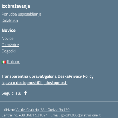
Izobraževanje
Ponudba usposabljanja
Didaktika
Novice
Novice
Okrožnice
Dogodki
Italiano
Transparentna uprava
Ogalsna Deska
Privacy Policy
Izjava o dostopnosti
Cilji dostopnosti
Seguici su:
Indirizzo:
Via dei Grabizio, 38 - Gorizia 34170
Centralino:
+39 0481 531824
Email:
goic81200c@istruzione.it