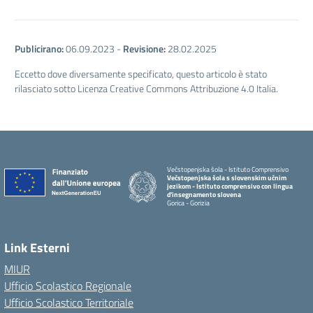
Publicirano:
06.09.2023
-
Revisione:
28.02.2025
Eccetto dove diversamente specificato, questo articolo è stato
rilasciato sotto Licenza Creative Commons Attribuzione 4.0 Italia.
Večstopenjska šola - Istituto Comprensivo
Večstopenjska šola s slovenskim učnim
jezikom - Istituto comprensivo con lingua
d'insegnamento slovena
Gorica - Gorizia
Link Esterni
MIUR
Ufficio Scolastico Regionale
Ufficio Scolastico Territoriale