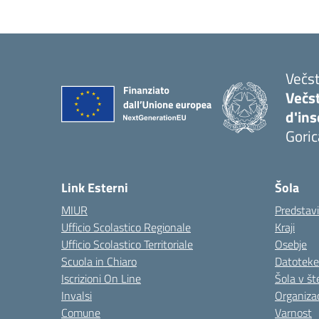
Večst
Večs
d'in
Goric
Link Esterni
Šola
MIUR
Predstav
Ufficio Scolastico Regionale
Kraji
Ufficio Scolastico Territoriale
Osebje
Scuola in Chiaro
Datoteke
Iscrizioni On Line
Šola v št
Invalsi
Organizac
Comune
Varnost