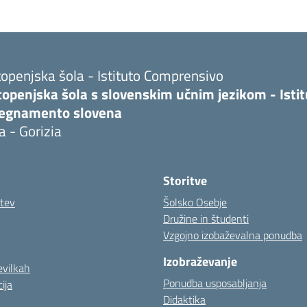
openjska šola - Istituto Comprensivo
topenjska šola s slovenskim učnim jezikom - Isti
segnamento slovena
a - Gorizia
Storitve
itev
Šolsko Osebje
Družine in študenti
Vzgojno izobaževalna ponudba
Izobraževanje
evilkah
Ponudba usposabljanja
ija
Didaktika