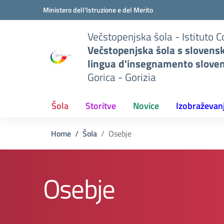
Pojdi na vsebino
Vai al menu di navigazione
Vai al footer
Ministero dell'Istruzione e del Merito
Večstopenjska šola - Istituto 
Večstopenjska šola s slovens
lingua d'insegnamento slove
Gorica - Gorizia
Šola
Storitve
Novice
Izobraževan
Home
Šola
Osebje
Osebje