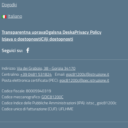
Dogodki
Italiano
Transparentna uprava
Ogalsna Deska
Privacy Policy
Izjava o dostopnosti
Cilji dostopnosti
Seguici su:
Indirizzo:
Via dei Grabizio, 38 - Gorizia 34170
Centralino:
+39 0481 531824
Email:
goic81200c@istruzione.it
Posta elettronica certificata (PEC):
goic81200c@pec.istruzione.it
Codice fiscale: 80005940319
Codice meccanografico:
GOIC81200C
Codice Indice delle Pubbliche Amministrazioni (IPA): istsc_goic81200c
Codice unico di fatturazione (CUF): UFLHME