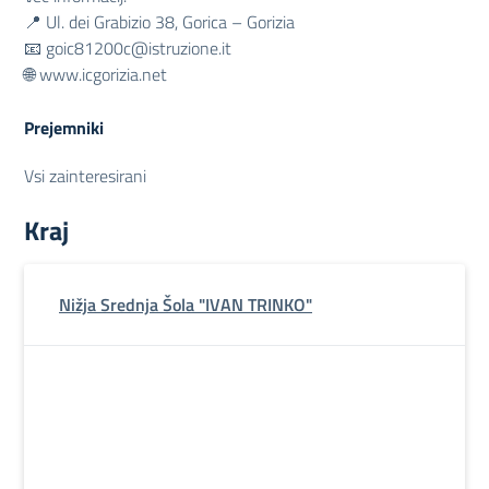
📍 Ul. dei Grabizio 38, Gorica – Gorizia
📧
goic81200c@istruzione.it
🌐 www.icgorizia.net
Prejemniki
Vsi zainteresirani
Kraj
Nižja Srednja Šola "IVAN TRINKO"