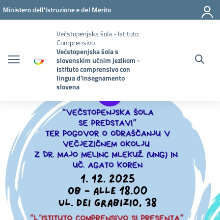
Pojdi na vsebino
Vai al menu di navigazione
Vai al footer
Ministero dell'Istruzione e del Merito
Večstopenjska šola - Istituto
Comprensivo
Večstopenjska šola s
slovenskim učnim jezikom -
Istituto comprensivo con
lingua d'insegnamento
slovena