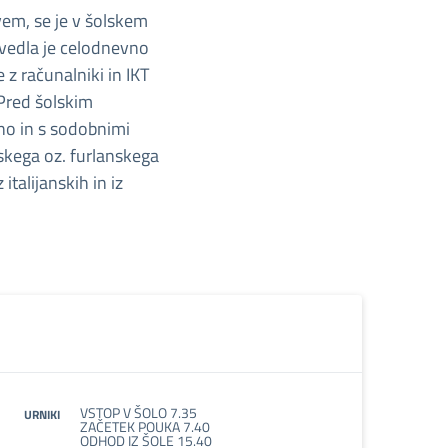
vem, se je v šolskem
Uvedla je celodnevno
 z računalniki in IKT
 Pred šolskim
ino in s sodobnimi
nskega oz. furlanskega
italijanskih in iz
VSTOP V ŠOLO 7.35
URNIKI
ZAČETEK POUKA 7.40
ODHOD IZ ŠOLE 15.40