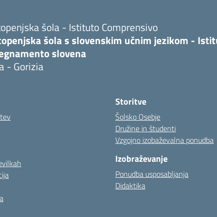
openjska šola - Istituto Comprensivo
topenjska šola s slovenskim učnim jezikom - Isti
segnamento slovena
a - Gorizia
Storitve
itev
Šolsko Osebje
Družine in študenti
Vzgojno izobaževalna ponudba
Izobraževanje
evilkah
Ponudba usposabljanja
ija
Didaktika
a