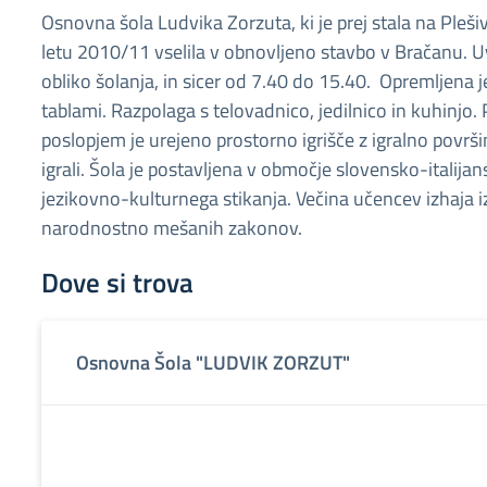
Osnovna šola Ludvika Zorzuta, ki je prej stala na Pleši
letu 2010/11 vselila v obnovljeno stavbo v Bračanu. 
obliko šolanja, in sicer od 7.40 do 15.40. Opremljena je
tablami. Razpolaga s telovadnico, jedilnico in kuhinjo.
poslopjem je urejeno prostorno igrišče z igralno površ
igrali. Šola je postavljena v območje slovensko-italija
jezikovno-kulturnega stikanja. Večina učencev izhaja iz 
narodnostno mešanih zakonov.
Dove si trova
Osnovna Šola "LUDVIK ZORZUT"