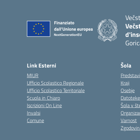
Večst
Večs
d'in
Goric
Link Esterni
Šola
MIUR
Predstav
Ufficio Scolastico Regionale
Kraji
Ufficio Scolastico Territoriale
Osebje
Scuola in Chiaro
Datoteke
Iscrizioni On Line
Šola v št
Invalsi
Organizac
Comune
Varnost
Zgodovin