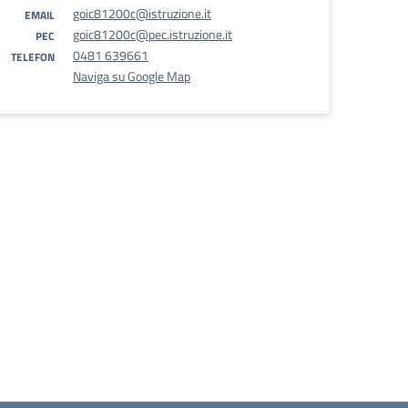
goic81200c@istruzione.it
EMAIL
goic81200c@pec.istruzione.it
PEC
0481 639661
TELEFON
Naviga su Google Map