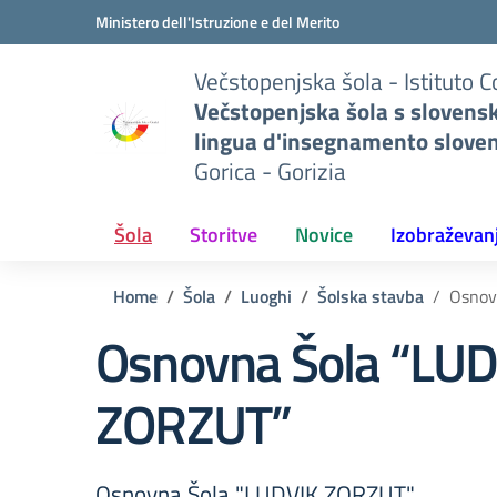
Pojdi na vsebino
Vai al menu di navigazione
Vai al footer
Ministero dell'Istruzione e del Merito
Večstopenjska šola - Istituto 
Večstopenjska šola s slovens
lingua d'insegnamento slove
Gorica - Gorizia
Šola
Storitve
Novice
Izobraževan
Home
Šola
Luoghi
Šolska stavba
Osnov
Osnovna Šola “LU
ZORZUT”
Osnovna Šola "LUDVIK ZORZUT"