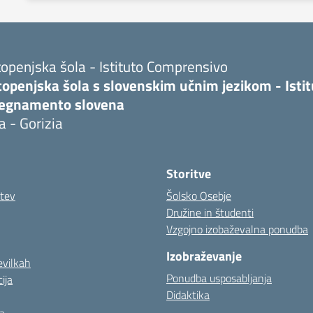
openjska šola - Istituto Comprensivo
topenjska šola s slovenskim učnim jezikom - Isti
segnamento slovena
a - Gorizia
Storitve
itev
Šolsko Osebje
Družine in študenti
Vzgojno izobaževalna ponudba
Izobraževanje
evilkah
Ponudba usposabljanja
ija
Didaktika