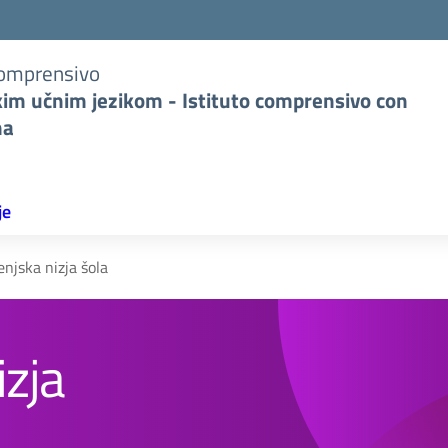
Comprensivo
kim učnim jezikom - Istituto comprensivo con
na
je
njska nizja šola
izja