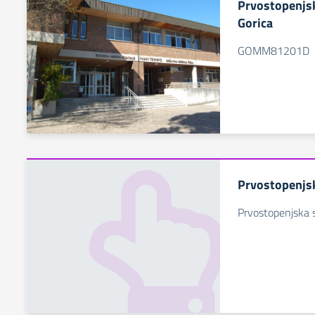
Prvostopenjsk
Gorica
GOMM81201D
Prvostopenjsk
Prvostopenjska s