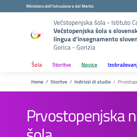
Pojdi na vsebino
Vai al menu di navigazione
Vai al footer
Ministero dell'Istruzione e del Merito
Večstopenjska šola - Istituto 
Večstopenjska šola s slovens
lingua d'insegnamento slove
Gorica - Gorizia
Šola
Storitve
Novice
Izobraževan
Home
Storitve
Indirizzi di studio
Prvostope
Prvostopenjska n
šola