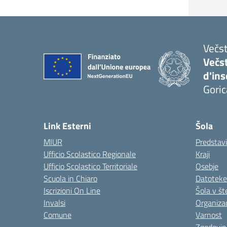
Večst
Večs
d'in
Goric
Link Esterni
Šola
MIUR
Predstav
Ufficio Scolastico Regionale
Kraji
Ufficio Scolastico Territoriale
Osebje
Scuola in Chiaro
Datoteke
Iscrizioni On Line
Šola v št
Invalsi
Organizac
Comune
Varnost