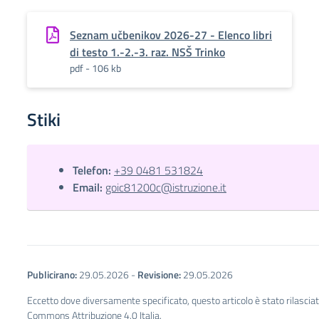
Seznam učbenikov 2026-27 - Elenco libri
di testo 1.-2.-3. raz. NSŠ Trinko
pdf - 106 kb
Stiki
Telefon:
+39 0481 531824
Email:
goic81200c@istruzione.it
Publicirano:
29.05.2026
-
Revisione:
29.05.2026
Eccetto dove diversamente specificato, questo articolo è stato rilascia
Commons Attribuzione 4.0 Italia.