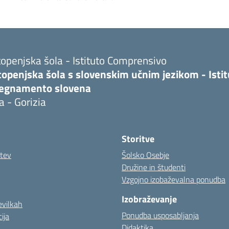
openjska šola - Istituto Comprensivo
topenjska šola s slovenskim učnim jezikom - Isti
segnamento slovena
a - Gorizia
Storitve
itev
Šolsko Osebje
Družine in študenti
Vzgojno izobaževalna ponudba
Izobraževanje
evilkah
Ponudba usposabljanja
ija
Didaktika