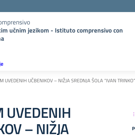
Comprensivo
kim učnim jezikom - Istituto comprensivo con
na
je
M UVEDENIH UČBENIKOV – NIŽJA SREDNJA ŠOLA “IVAN TRINKO
 UVEDENIH
OV – NIŽJA
P