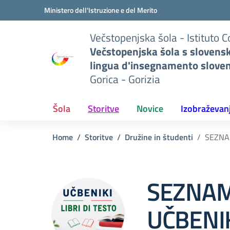
Pojdi na vsebino
Vai al menu di navigazione
Vai al footer
Ministero dell'Istruzione e del Merito
Večstopenjska šola - Istituto 
Večstopenjska šola s slovens
lingua d'insegnamento slove
Gorica - Gorizia
Šola
Storitve
Novice
Izobraževan
Home
Storitve
Družine in študenti
SEZNA
SEZNAM
UČBENIK