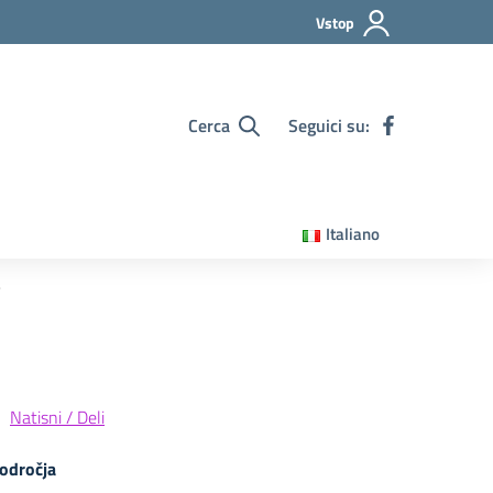
Vstop
Cerca
Seguici su:
Italiano
”
Natisni / Deli
odročja