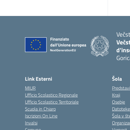
Večst
Večs
d'in
Goric
Link Esterni
Šola
MIUR
Predstav
Ufficio Scolastico Regionale
Kraji
Ufficio Scolastico Territoriale
Osebje
Scuola in Chiaro
Datoteke
Iscrizioni On Line
Šola v št
Invalsi
Organizac
Comune
Varnost