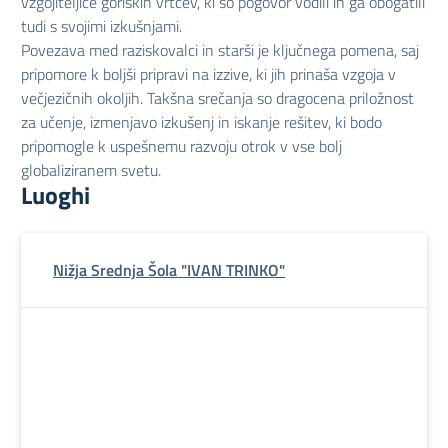
vzgojiteljice goriških vrtcev, ki so pogovor vodili in ga obogatili
tudi s svojimi izkušnjami.
Povezava med raziskovalci in starši je ključnega pomena, saj
pripomore k boljši pripravi na izzive, ki jih prinaša vzgoja v
večjezičnih okoljih. Takšna srečanja so dragocena priložnost
za učenje, izmenjavo izkušenj in iskanje rešitev, ki bodo
pripomogle k uspešnemu razvoju otrok v vse bolj
globaliziranem svetu.
Luoghi
Nižja Srednja Šola "IVAN TRINKO"