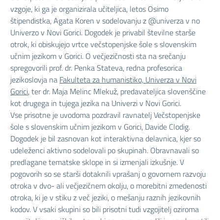
vzgoje, ki ga je organizirala učiteljica, letos Osimo
štipendistka, Agata Koren v sodelovanju z @univerza v no
Univerzo v Novi Gorici. Dogodek je privabil številne starše
otrok, ki obiskujejo vrtce večstopenjske šole s slovenskim
učnim jezikom v Gorici. O večjezičnosti sta na srečanju
spregovorili prof. dr. Penka Stateva, redna profesorica
jezikoslovja na
Fakulteta za humanistiko, Univerza v Novi
Gorici
, ter dr. Maja Melinc Mlekuž, predavateljica slovenščine
kot drugega in tujega jezika na Univerzi v Novi Gorici.
Vse prisotne je uvodoma pozdravil ravnatelj Večstopenjske
šole s slovenskim učnim jezikom v Gorici, Davide Clodig.
Dogodek je bil zasnovan kot interaktivna delavnica, kjer so
udeleženci aktivno sodelovali po skupinah. Obravnavali so
predlagane tematske sklope in si izmenjali izkušnje. V
pogovorih so se starši dotaknili vprašanj o govornem razvoju
otroka v dvo- ali večjezičnem okolju, o morebitni zmedenosti
otroka, ki je v stiku z več jeziki, o mešanju raznih jezikovnih
kodov. V vsaki skupini so bili prisotni tudi vzgojitelj oziroma