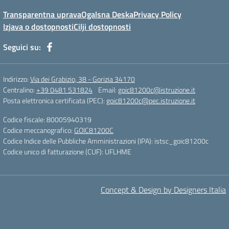
Transparentna uprava
Ogalsna Deska
Privacy Policy
Izjava o dostopnosti
Cilji dostopnosti
Seguici su:
Indirizzo:
Via dei Grabizio, 38 - Gorizia 34170
Centralino:
+39 0481 531824
Email:
goic81200c@istruzione.it
Posta elettronica certificata (PEC):
goic81200c@pec.istruzione.it
Codice fiscale: 80005940319
Codice meccanografico:
GOIC81200C
Codice Indice delle Pubbliche Amministrazioni (IPA): istsc_goic81200c
Codice unico di fatturazione (CUF): UFLHME
Concept & Design by Designers Italia