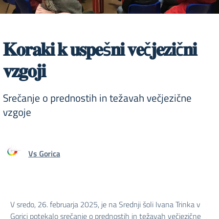
𝐊𝐨𝐫𝐚𝐤𝐢 𝐤 𝐮𝐬𝐩𝐞š𝐧𝐢 𝐯𝐞č𝐣𝐞𝐳𝐢č𝐧𝐢
𝐯𝐳𝐠𝐨𝐣𝐢
Srečanje o prednostih in težavah večjezične
vzgoje
Vs Gorica
V sredo, 26. februarja 2025, je na Srednji šoli Ivana Trinka v
Gorici potekalo srečanje o prednostih in težavah večjezične