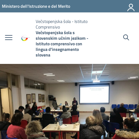
Pojdi na vsebino
Vai al menu di navigazione
Vai al footer
Ministero dell'Istruzione e del Merito
Večstopenjska šola - Istituto
Comprensivo
Večstopenjska šola s
slovenskim učnim jezikom -
Istituto comprensivo con
lingua d'insegnamento
slovena