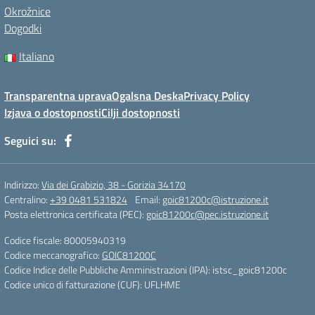
Okrožnice
Dogodki
Italiano
Transparentna uprava
Ogalsna Deska
Privacy Policy
Izjava o dostopnosti
Cilji dostopnosti
Seguici su:
Indirizzo:
Via dei Grabizio, 38 - Gorizia 34170
Centralino:
+39 0481 531824
Email:
goic81200c@istruzione.it
Posta elettronica certificata (PEC):
goic81200c@pec.istruzione.it
Codice fiscale: 80005940319
Codice meccanografico:
GOIC81200C
Codice Indice delle Pubbliche Amministrazioni (IPA): istsc_goic81200c
Codice unico di fatturazione (CUF): UFLHME