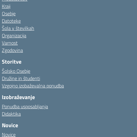
Kraji
Osebje
Datoteke
Šola v številkah
Organizacija
Varnost
Zgodovina
Storitve
Šolsko Osebje
Družine in študenti
Vzgojno izobaževalna ponudba
Izobraževanje
Ponudba usposabljanja
Didaktika
Novice
Novice