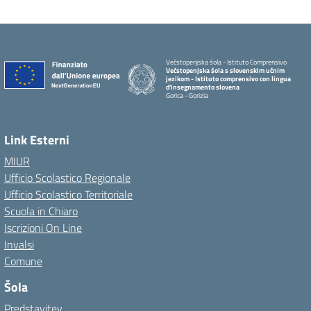
Večstopenjska šola - Istituto Comprensivo
Večstopenjska šola s slovenskim učnim
jezikom - Istituto comprensivo con lingua
d'insegnamento slovena
Gorica - Gorizia
Link Esterni
MIUR
Ufficio Scolastico Regionale
Ufficio Scolastico Territoriale
Scuola in Chiaro
Iscrizioni On Line
Invalsi
Comune
Šola
Predstavitev