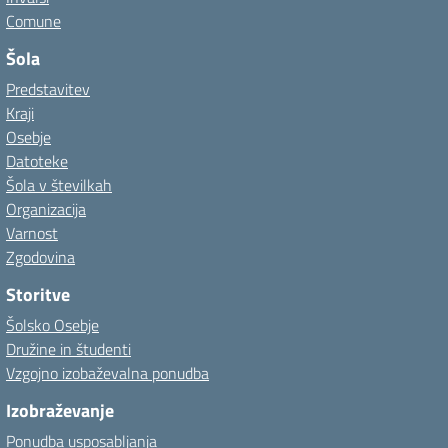
Comune
Šola
Predstavitev
Kraji
Osebje
Datoteke
Šola v številkah
Organizacija
Varnost
Zgodovina
Storitve
Šolsko Osebje
Družine in študenti
Vzgojno izobaževalna ponudba
Izobraževanje
Ponudba usposabljanja