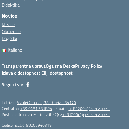
Didaktika
Novice
Novice
Okrožnice
Dogodki
Italiano
Transparentna uprava
Ogalsna Deska
Privacy Policy
Izjava o dostopnosti
Cilji dostopnosti
Seguici su:
Indirizzo:
Via dei Grabizio, 38 - Gorizia 34170
Centralino:
+39 0481 531824
Email:
goic81200c@istruzione.it
Posta elettronica certificata (PEC):
goic81200c@pec.istruzione.it
Codice fiscale: 80005940319