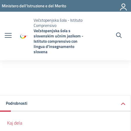
Pojdi na vsebino
Vai al menu di navigazione
Vai al footer
Ministero dell'Istruzione e del Merito
Večstopenjska šola - Istituto
Comprensivo
Večstopenjska šola s
slovenskim učnim jezikom -
Istituto comprensivo con
lingua d'insegnamento
slovena
Podrobnosti
Kaj dela