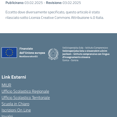
Publicirano:
03.02.2025
-
Revisione:
03.02.2025
Eccetto dove diversamente specificato, questo articolo è stato
rilasciato sotto Licenza Creative Commons Attribuzione 4.0 Italia.
Večstopenjska šola - Istituto Comprensivo
Večstopenjska šola s slovenskim učnim
jezikom - Istituto comprensivo con lingua
d'insegnamento slovena
Gorica - Gorizia
Link Esterni
MIUR
Ufficio Scolastico Regionale
Ufficio Scolastico Territoriale
Scuola in Chiaro
Iscrizioni On Line
Invalsi