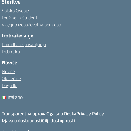
Storitve
Šolsko Osebje
Družine in študenti
Vzgojno izobaževalna ponudba
Izobraževanje
Ponudba usposabljanja
Didaktika
Novice
Novice
Okrožnice
Dogodki
Italiano
Transparentna uprava
Ogalsna Deska
Privacy Policy
Izjava o dostopnosti
Cilji dostopnosti