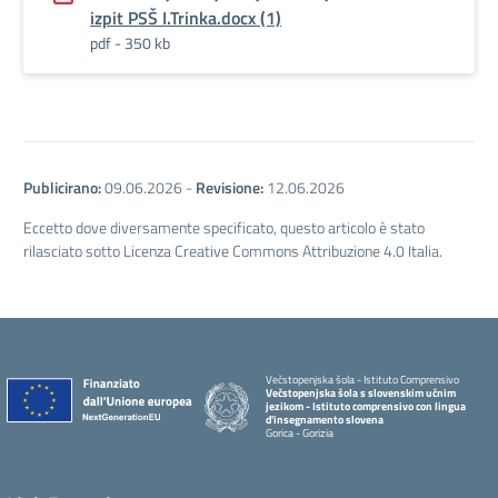
izpit PSŠ I.Trinka.docx (1)
pdf - 350 kb
Publicirano:
09.06.2026
-
Revisione:
12.06.2026
Eccetto dove diversamente specificato, questo articolo è stato
rilasciato sotto Licenza Creative Commons Attribuzione 4.0 Italia.
Večstopenjska šola - Istituto Comprensivo
Večstopenjska šola s slovenskim učnim
jezikom - Istituto comprensivo con lingua
d'insegnamento slovena
Gorica - Gorizia