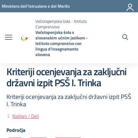
Pojdi na vsebino
Vai al menu di navigazione
Vai al footer
Ministero dell'Istruzione e del Merito
Večstopenjska šola - Istituto
Comprensivo
Večstopenjska šola s
slovenskim učnim jezikom -
Istituto comprensivo con
lingua d'insegnamento
slovena
Kriteriji ocenjevanja za zaključni
državni izpit PSŠ I. Trinka
Kriteriji ocenjevanja za zaključni državni izpit PSŠ
I. Trinka
Natisni / Deli
Področja